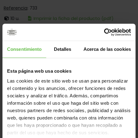
Referencia
: 733
10 u.
Imprimir la ficha del producto (pdf)
Es:
Desmontable
Cantos:
Cantos Cuadrados Y Redondos
Consentimiento
Detalles
Acerca de las cookies
Fijación:
Por Tornillos Y Por Soldadura
Aplicaciones:
Para Muebles - Para Vitrinas
Esta página web usa cookies
Las cookies de este sitio web se usan para personalizar
el contenido y los anuncios, ofrecer funciones de redes
Material
sociales y analizar el tráfico. Además, compartimos
Zamac
Todos
información sobre el uso que haga del sitio web con
nuestros partners de redes sociales, publicidad y análisis
(2 artículos)
web, quienes pueden combinarla con otra información
Referencia
que les haya proporcionado o que hayan recopilado a
Código
Medidas
Variantes
Peso 
partir del uso que haya hecho de sus servicios.