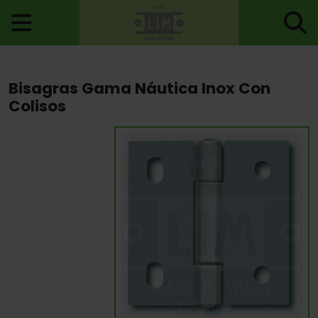
Inicio
>
Bisagras
>
Bisagras Gama Naútica
> Bisagras Gama
Bisagras Gama Náutica Inox Con
Náutica Inox Con Colisos
Colisos