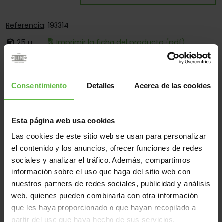
Referencia
: 193314
25 u.
Imprimir la ficha del producto (pdf)
Es:
Remachada
Cantos:
Solo Cantos Cuadrados
Consentimiento
Detalles
Acerca de las cookies
Fijación:
Sólo Para Atornillar
Aplicaciones:
Para Industria Náutica
Esta página web usa cookies
Las cookies de este sitio web se usan para personalizar
el contenido y los anuncios, ofrecer funciones de redes
Material
sociales y analizar el tráfico. Además, compartimos
información sobre el uso que haga del sitio web con
Inox.316
Todos
nuestros partners de redes sociales, publicidad y análisis
(2 artículos)
web, quienes pueden combinarla con otra información
que les haya proporcionado o que hayan recopilado a
Referencia
Código
Medidas
Variantes
Peso 
partir del uso que haya hecho de sus servicios.