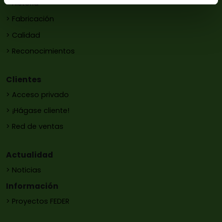
> Historia
> Fabricación
> Calidad
> Reconocimientos
Clientes
> Acceso privado
> ¡Hágase cliente!
> Red de ventas
Actualidad
> Noticias
Información
> Proyectos FEDER