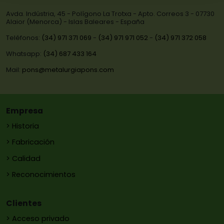
Avda. Indústria, 45 - Polígono La Trotxa - Apto. Correos 3 - 07730
Alaior (Menorca) - Islas Baleares - España
Teléfonos:
(34) 971 371 069
-
(34) 971 971 052
-
(34) 971 372 058
Whatsapp:
(34) 687 433 164
Mail:
pons@metalurgiapons.com
Empresa
> Historia
> Fabricación
> Calidad
> Reconocimientos
Clientes
> Acceso privado