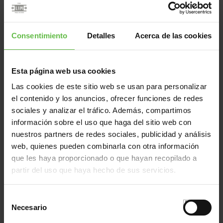
77703441
181/559
150x80x3,0
77703442
181/559
150x80x3,0
Consentimiento
Detalles
Acerca de las cookies
77703443
181/559
150x80x3,0
77703444
181/559
150x80x3,0
77703445
181/558
150x90x3,0
Esta página web usa cookies
77703446
181/558
150x90x3,0
Las cookies de este sitio web se usan para personalizar
el contenido y los anuncios, ofrecer funciones de redes
77703447
181/558
150x90x3,0
sociales y analizar el tráfico. Además, compartimos
77703448
181/558
150x90x3,0
información sobre el uso que haga del sitio web con
77703449
181/557
150x100x3,0
nuestros partners de redes sociales, publicidad y análisis
77703450
181/557
150x100x3,0
web, quienes pueden combinarla con otra información
77703451
181/557
150x100x3,0
que les haya proporcionado o que hayan recopilado a
partir del uso que haya hecho de sus servicios.
77703452
181/557
150x100x3,0
77703453
181/556
150x120x3,0
Selección
77703454
181/556
150x120x3,0
Necesario
de
77703455
181/556
150x120x3,0
consentimiento