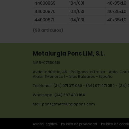
44000869
104/031
40x35x1,0
44000870
104/031
40x35x1,0
44000871
104/031
40x35x1,0
(98 artículos)
Metalurgia Pons LIM, S.L.
NIF B-07550619
Avda. Indústria, 45 - Polígono La Trotxa - Apto. Cor
Alaior (Menorca) - Islas Baleares - España
Teléfonos:
(34) 971 371 069
-
(34) 971 971 052
-
(34) 
Whatsapp:
(34) 687 433 164
Mail:
pons@metalurgiapons.com
Avisos legales
Política de privacidad
Política de cooki