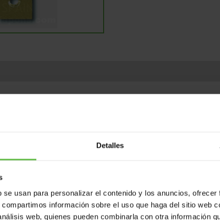
as
Variantes
Peso (gr.)
C. barras
Detalles
s
b se usan para personalizar el contenido y los anuncios, ofrecer
s, compartimos información sobre el uso que haga del sitio web 
 análisis web, quienes pueden combinarla con otra información q