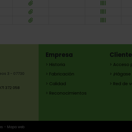
Empresa
Client
> Historia
> Acceso 
reos 3 - 07730
> Fabricación
> ¡Hágase 
> Calidad
> Red de 
971 372 058
> Reconocimientos
es
Mapa web