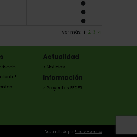
Ver más:
1
2
3
4
es
Actualidad
privado
> Noticias
Información
cliente!
ventas
> Proyectos FEDER
Desarrollado por
Binary Menorca