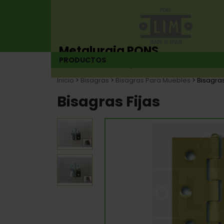
Metalurgia PONS
PRODUCTOS
Fabricante de bisagras desde 1925
Inicio
>
Bisagras
>
Bisagras Para Muebles
> Bisagras
Bisagras Fijas