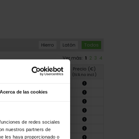
Hierro
Latón
Todos
Ver más:
1
2
3
4
Precio (€)
Foto
Plano
(IVA no incl.)
Acerca de las cookies
 funciones de redes sociales
con nuestros partners de
ue les haya proporcionado o