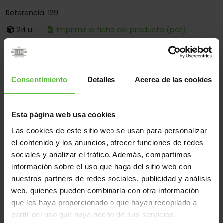
Referencia
: 129
24 u.
Imprimir la ficha del producto (pdf)
Es:
Desmontable
Cantos:
Solo Cantos Cuadrados
Consentimiento
Detalles
Acerca de las cookies
Fijación:
Sólo Para Atornillar
Aplicaciones:
Para Muebles
Esta página web usa cookies
Las cookies de este sitio web se usan para personalizar
el contenido y los anuncios, ofrecer funciones de redes
Material
sociales y analizar el tráfico. Además, compartimos
Latón
Todos
información sobre el uso que haga del sitio web con
nuestros partners de redes sociales, publicidad y análisis
(2 artículos)
web, quienes pueden combinarla con otra información
Referencia
que les haya proporcionado o que hayan recopilado a
Código
Medidas
Variantes
Peso 
partir del uso que haya hecho de sus servicios.