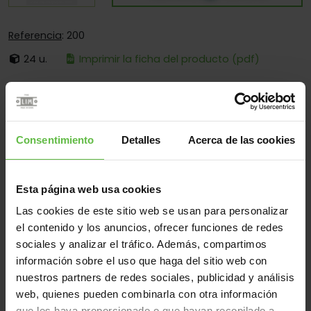
Referencia
: 200
24 u.
Imprimir la ficha del producto (pdf)
Es:
Fija
Cantos:
Solo Cantos Cuadrados
Fijación:
Sólo Para Atornillar
Consentimiento
Detalles
Acerca de las cookies
Aplicaciones:
Para Muebles
Esta página web usa cookies
Las cookies de este sitio web se usan para personalizar
Material
el contenido y los anuncios, ofrecer funciones de redes
Latón
Todos
sociales y analizar el tráfico. Además, compartimos
información sobre el uso que haga del sitio web con
(4 artículos)
nuestros partners de redes sociales, publicidad y análisis
web, quienes pueden combinarla con otra información
Referencia
Código
Medidas
Variantes
Peso 
que les haya proporcionado o que hayan recopilado a