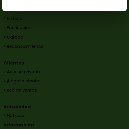
Empresa
> Historia
> Fabricación
> Calidad
> Reconocimientos
Clientes
> Acceso privado
> ¡Hágase cliente!
> Red de ventas
Actualidad
> Noticias
Información