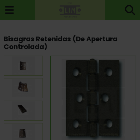
Inicio
>
Bisagras
>
Bisagras Para Muebles
> Bisagras Retenidas
Bisagras Retenidas (De Apertura
(De Apertura Controlada)
Controlada)