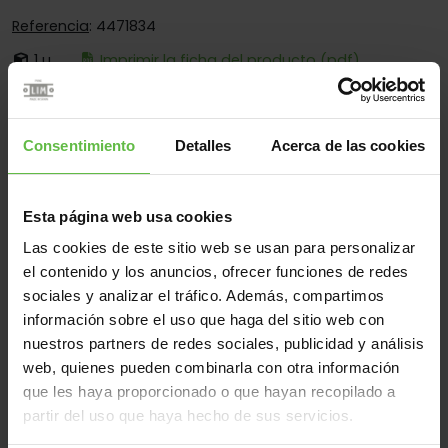
Referencia
: 4471834
1 u.
Imprimir la ficha del producto (pdf)
Es:
Desmontable
Cantos:
Cantos Cuadrados Y Redondos
Consentimiento
Detalles
Acerca de las cookies
Fijación:
Sólo Para Soldadura
Aplicaciones:
Para Taquillas
Esta página web usa cookies
Las cookies de este sitio web se usan para personalizar
el contenido y los anuncios, ofrecer funciones de redes
Material
sociales y analizar el tráfico. Además, compartimos
información sobre el uso que haga del sitio web con
Inox.304
Todos
nuestros partners de redes sociales, publicidad y análisis
(1 artículos)
web, quienes pueden combinarla con otra información
que les haya proporcionado o que hayan recopilado a
Referencia
Código
Medidas
Variantes
Peso 
partir del uso que haya hecho de sus servicios.