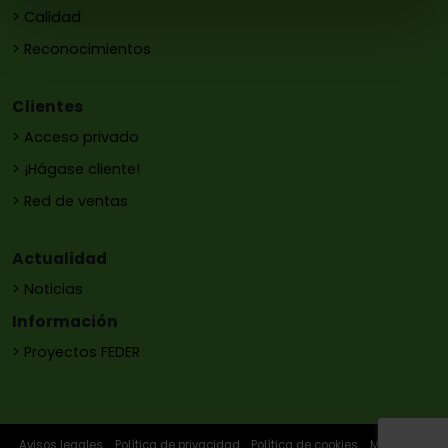
> Calidad
> Reconocimientos
Clientes
> Acceso privado
> ¡Hágase cliente!
> Red de ventas
Actualidad
> Noticias
Información
> Proyectos FEDER
Avisos legales
Política de privacidad
Política de cookies
Mapa web