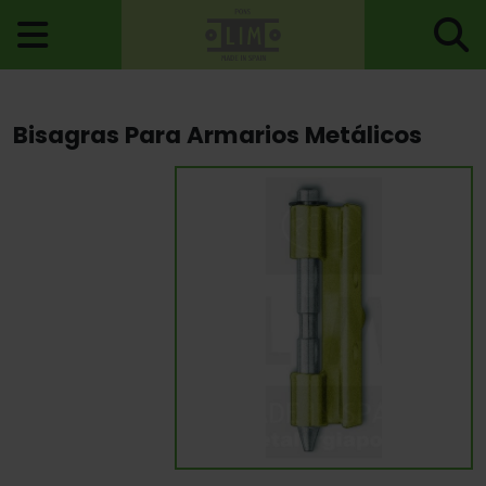
Inicio
>
Bisagras
>
Bisagras Para Taquillas
> Bisagras Para
Bisagras Para Armarios Metálicos
Armarios Metálicos