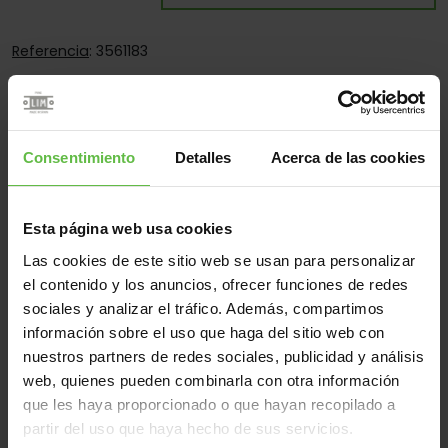
Referencia
: 3561183
10 u.
Imprimir la ficha del producto (pdf)
Es:
Desmontable
Consentimiento
Detalles
Acerca de las cookies
Cantos:
Cantos Cuadrados Y Redondos
Fijación:
Por Tornillos Y Por Soldadura
Aplicaciones:
Para Perfiles Metálicos
Esta página web usa cookies
Las cookies de este sitio web se usan para personalizar
el contenido y los anuncios, ofrecer funciones de redes
sociales y analizar el tráfico. Además, compartimos
Material
información sobre el uso que haga del sitio web con
Hierro
Todos
nuestros partners de redes sociales, publicidad y análisis
web, quienes pueden combinarla con otra información
(1 artículos)
que les haya proporcionado o que hayan recopilado a
Referencia
partir del uso que haya hecho de sus servicios.
Código
Medidas
Variantes
Peso 