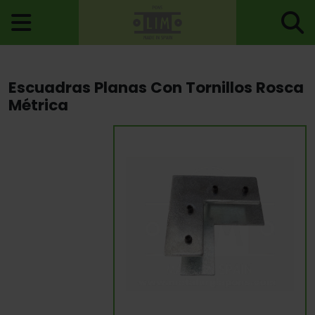
Inicio
>
Carpintería Metálica
>
Accesorios Para Perfiles Metalicos
Escuadras Planas Con Tornillos Rosca
> Escuadras Planas Con Tornillos Rosca Métrica
Métrica