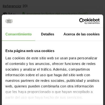
Referencia
: 201
24 u.
Imprimir la ficha del producto (pdf)
Es:
Fija
Cantos:
Cantos Cuadrados Y Redondos
Consentimiento
Detalles
Acerca de las cookies
Fijación:
Sólo Para Atornillar
Aplicaciones:
Para Perfiles Metálicos
Esta página web usa cookies
Las cookies de este sitio web se usan para personalizar
el contenido y los anuncios, ofrecer funciones de redes
Material
sociales y analizar el tráfico. Además, compartimos
información sobre el uso que haga del sitio web con
Inox.304
Todos
nuestros partners de redes sociales, publicidad y análisis
(1 artículos)
web, quienes pueden combinarla con otra información
que les haya proporcionado o que hayan recopilado a
Referencia
Código
Medidas
Variantes
Peso 
partir del uso que haya hecho de sus servicios.