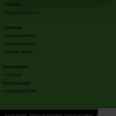
> Calidad
> Reconocimientos
Clientes
> Acceso privado
> ¡Hágase cliente!
> Red de ventas
Actualidad
> Noticias
Información
> Proyectos FEDER
Avisos legales
Política de privacidad
Política de cookies
Mapa web