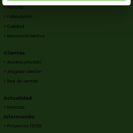
> Historia
> Fabricación
> Calidad
> Reconocimientos
Clientes
> Acceso privado
> ¡Hágase cliente!
> Red de ventas
Actualidad
> Noticias
Información
> Proyectos FEDER