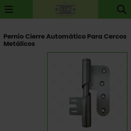
Inicio
>
Carpintería Metálica
>
Pernios Para Cercos Metálicos
>
Pernio Cierre Automático Para Cercos
Pernio Cierre Automático Para Cercos Metálicos
Metálicos