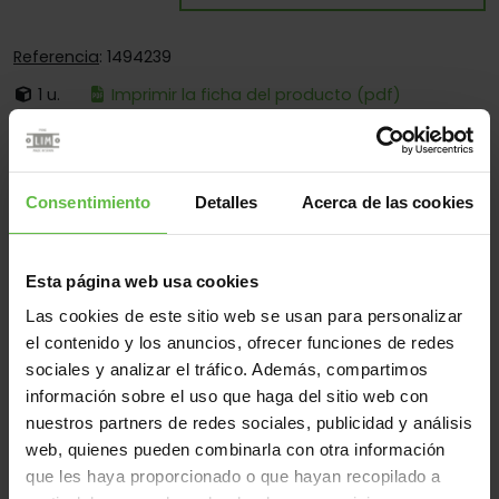
Referencia
: 1494239
1 u.
Imprimir la ficha del producto (pdf)
Es:
Desmontable
Cantos:
Solo Cantos Redondos
Consentimiento
Detalles
Acerca de las cookies
Fijación:
Sólo Para Atornillar
Aplicaciones:
Para Puertas De Madera - Para Perfiles
Metálicos - Para Carpintería Metálica
Esta página web usa cookies
Las cookies de este sitio web se usan para personalizar
el contenido y los anuncios, ofrecer funciones de redes
sociales y analizar el tráfico. Además, compartimos
Material
información sobre el uso que haga del sitio web con
Inox.304
Todos
nuestros partners de redes sociales, publicidad y análisis
(2 artículos)
web, quienes pueden combinarla con otra información
que les haya proporcionado o que hayan recopilado a
Referencia