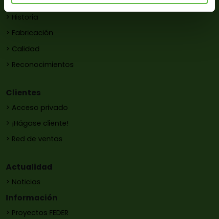
Empresa
> Historia
> Fabricación
> Calidad
> Reconocimientos
Clientes
> Acceso privado
> ¡Hágase cliente!
> Red de ventas
Actualidad
> Noticias
Información
> Proyectos FEDER