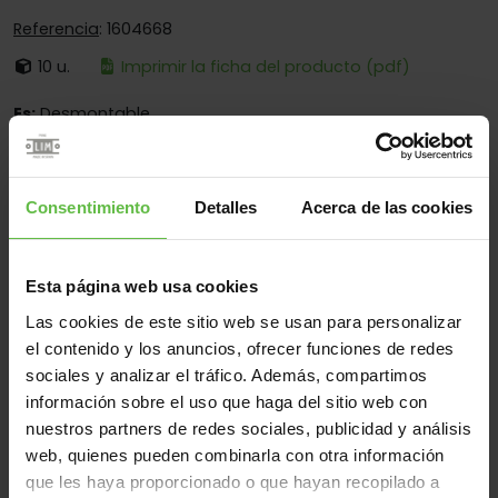
Referencia
: 1604668
10 u.
Imprimir la ficha del producto (pdf)
Es:
Desmontable
Cantos:
Solo Cantos Cuadrados
Fijación:
Sólo Para Atornillar
Consentimiento
Detalles
Acerca de las cookies
Aplicaciones:
Para Construcción - Para Puertas De
Madera - Para Perfiles Metálicos - Para Carpintería
Metálica - Para Taquillas - Para Montaje En Interior - Para
Aplicaciones Especiales
Esta página web usa cookies
Las cookies de este sitio web se usan para personalizar
el contenido y los anuncios, ofrecer funciones de redes
sociales y analizar el tráfico. Además, compartimos
Material
información sobre el uso que haga del sitio web con
Inox.304
Todos
nuestros partners de redes sociales, publicidad y análisis
web, quienes pueden combinarla con otra información
(2 artículos)
que les haya proporcionado o que hayan recopilado a