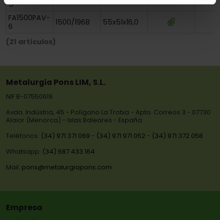
1500/1968
55x51x16,0
5
FA1500PAV-
1500/1968
55x51x16,0
6
(21 artículos)
Metalurgia Pons LIM, S.L.
NIF B-07550619
Avda. Indústria, 45 - Polígono La Trotxa - Apto. Correos 3 - 07730
Alaior (Menorca) - Islas Baleares - España
Teléfonos:
(34) 971 371 069
-
(34) 971 971 052
-
(34) 971 372 058
Whatsapp:
(34) 687 433 164
Mail:
pons@metalurgiapons.com
Empresa