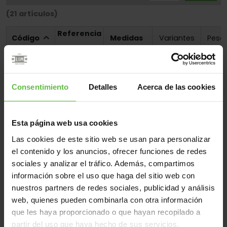
(21 artículos)
Referencia
Código
Medidas
Variantes
Peso 
FA1500LAT
1500/1968
55x51x16,0
FA1500LAT-1
1500/1968
55x51x16,0
FA1500LAT-
Consentimiento
Detalles
Acerca de las cookies
1500/1968
55x51x16,0
2
FA1500LAT-
1500/1968
55x51x16,0
3
Esta página web usa cookies
FA1500LAT-
1500/1968
55x51x16,0
Las cookies de este sitio web se usan para personalizar
4
el contenido y los anuncios, ofrecer funciones de redes
FA1500LAT-
1500/1968
55x51x16,0
5
sociales y analizar el tráfico. Además, compartimos
información sobre el uso que haga del sitio web con
FA1500LAT-
1500/1968
55x51x16,0
6
nuestros partners de redes sociales, publicidad y análisis
web, quienes pueden combinarla con otra información
FA1500NIQ
1500/1968
55x51x16,0
que les haya proporcionado o que hayan recopilado a
FA1500NIQ-1
1500/1968
55x51x16,0
partir del uso que haya hecho de sus servicios.