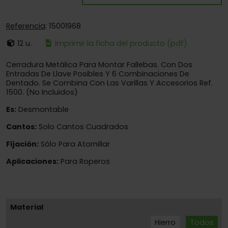
Referencia
: 15001968
12 u.
Imprimir la ficha del producto (pdf)
Cerradura Metálica Para Montar Fallebas. Con Dos
Entradas De Llave Posibles Y 6 Combinaciones De
Dentado. Se Combina Con Las Varillas Y Accesorios Ref.
1500. (No Incluidos)
Es:
Desmontable
Cantos:
Solo Cantos Cuadrados
Fijación:
Sólo Para Atornillar
Aplicaciones:
Para Roperos
Material
Hierro
Todos