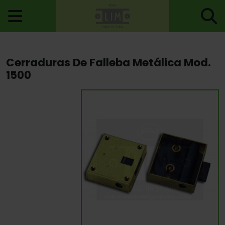
Inicio
>
Cerraduras
>
Fallebas Y Cremonas
> Cerraduras De
Cerraduras De Falleba Metálica Mod.
Falleba Metálica Mod. 1500
1500