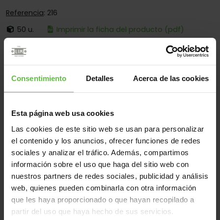
Referencia
: 216
50 u.
Imprimir la ficha del producto (pdf)
Es:
Desmontable
Cantos:
Solo Cantos Redondos
Consentimiento
Detalles
Acerca de las cookies
Fijación:
Sólo Para Atornillar
Aplicaciones:
Para Industria - Para Cajas
Esta página web usa cookies
Las cookies de este sitio web se usan para personalizar
el contenido y los anuncios, ofrecer funciones de redes
Material
sociales y analizar el tráfico. Además, compartimos
Hierro
Todos
información sobre el uso que haga del sitio web con
nuestros partners de redes sociales, publicidad y análisis
(2 artículos)
web, quienes pueden combinarla con otra información
Referencia
que les haya proporcionado o que hayan recopilado a
Código
Medidas
Variantes
Peso 
partir del uso que haya hecho de sus servicios.