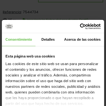
Referencia
: 7544734
25 u.
Imprimir la ficha del producto (pdf)
Es:
Desmontable
Cantos:
Cantos Cuadrados Y Redondos
Consentimiento
Detalles
Acerca de las cookies
Fijación:
Por Tornillos Y Por Soldadura
Aplicaciones:
Para Industria - Para Construcción - Para
Esta página web usa cookies
Cajas - Para Aplicaciones Especiales
Las cookies de este sitio web se usan para personalizar
el contenido y los anuncios, ofrecer funciones de redes
sociales y analizar el tráfico. Además, compartimos
Material
información sobre el uso que haga del sitio web con
nuestros partners de redes sociales, publicidad y análisis
Hierro
Todos
web, quienes pueden combinarla con otra información
(1 artículos)
que les haya proporcionado o que hayan recopilado a
partir del uso que haya hecho de sus servicios.
Referencia