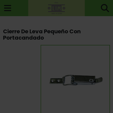
Inicio
>
Escuadras, Placas, Ensamblajes
>
Cierres Leva
> Cierre De
Cierre De Leva Pequeño Con
Leva Pequeño Con Portacandado
Portacandado