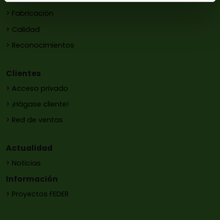
> Fabricación
> Calidad
> Reconocimientos
Clientes
> Acceso privado
> ¡Hágase cliente!
> Red de ventas
Actualidad
> Noticias
Información
> Proyectos FEDER