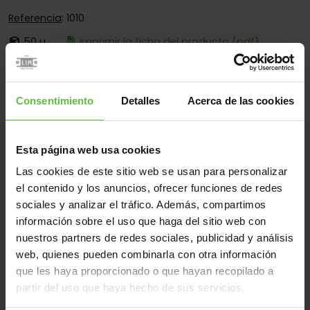
Referencia
: 1010
50 u.
Imprimir la ficha del producto (pdf)
Es:
Desmontable
Cantos:
Solo Cantos Cuadrados
Consentimiento
Detalles
Acerca de las cookies
Fijación:
Sólo Para Atornillar
Aplicaciones:
Para Industria
Esta página web usa cookies
Las cookies de este sitio web se usan para personalizar
el contenido y los anuncios, ofrecer funciones de redes
Material
sociales y analizar el tráfico. Además, compartimos
información sobre el uso que haga del sitio web con
Hierro
Todos
nuestros partners de redes sociales, publicidad y análisis
(1 artículos)
web, quienes pueden combinarla con otra información
que les haya proporcionado o que hayan recopilado a
Referencia
Código
Medidas
Variantes
Peso 
partir del uso que haya hecho de sus servicios.