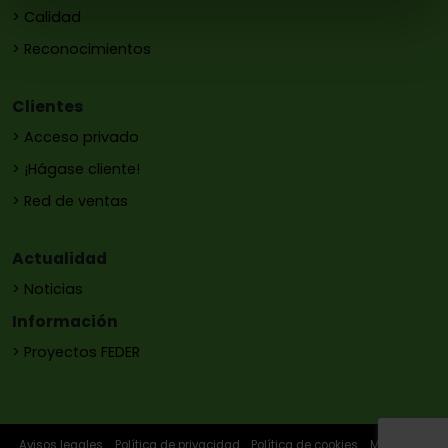
> Calidad
> Reconocimientos
Clientes
> Acceso privado
> ¡Hágase cliente!
> Red de ventas
Actualidad
> Noticias
Información
> Proyectos FEDER
Avisos legales
Política de privacidad
Política de cookies
Mapa web