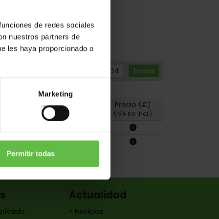
nes Especiales
 funciones de redes sociales
con nuestros partners de
ue les haya proporcionado o
Hierro
Inox.304
Todos
Marketing
Precio (€)
Foto
Plano
(IVA no incl.)
Permitir todas
es
Actualidad
privado
> Noticias