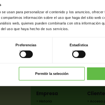
s
Aplicaciones:
Para Aplicacio
b se usan para personalizar el contenido y los anuncios, ofrecer
s, compartimos información sobre el uso que haga del sitio web 
 análisis web, quienes pueden combinarla con otra información q
r del uso que haya hecho de sus servicios.
Preferencias
Estadística
as
Variantes
Peso (gr.)
C. barras
Permitir la selección
Empresa
Client
> Historia
> Acceso 