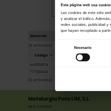
Esta página web usa cookie
Las cookies de este sitio we
y analizar el tráfico. Ademá
redes sociales, publicidad y
que hayan recopilado a parti
Material
Selección
(2 artículos)
Necesario
de
consentimiento
Código
Referencia
Medid
44005974
342/1069
17x41x2,0
77700344
342/1069
17x41x2,0
(2 artículos)
Metalurgia Pons LIM, S.L.
NIF B-07550619