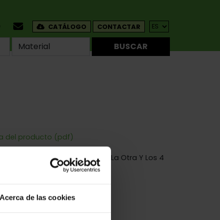
CATÁLOGO
CONTACTAR
BUSCAR
ha del producto (pdf)
os Placas Que Encajan Una En La Otra Y Los 4
Acerca de las cookies
Y Redondos