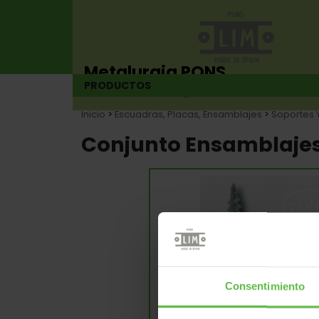
Metalurgia PONS
PRODUCTOS
Fabricante de bisagras desde 1925
Inicio
>
Escuadras, Placas, Ensamblajes
>
Soportes 
Conjunto Ensamblajes
Consentimiento