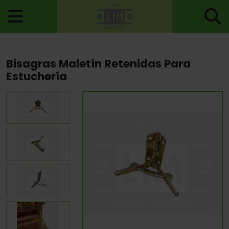
Inicio
>
Estuchería
>
Bisagras Estuchería
> Bisagras Maletín
Bisagras Maletín Retenidas Para
Retenidas Para Estuchería
Estuchería