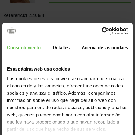
Referencia
: 4461811
1 u.
Imprimir la ficha del producto (pdf)
Es:
Fija
Consentimiento
Detalles
Acerca de las cookies
Cantos:
Solo Cantos Redondos
Fijación:
Sólo Para Atornillar
Aplicaciones:
Para Estuches Y Cajitas
Esta página web usa cookies
Las cookies de este sitio web se usan para personalizar
el contenido y los anuncios, ofrecer funciones de redes
sociales y analizar el tráfico. Además, compartimos
Material
información sobre el uso que haga del sitio web con
Latón
Todos
nuestros partners de redes sociales, publicidad y análisis
web, quienes pueden combinarla con otra información
(1 artículos)
que les haya proporcionado o que hayan recopilado a
Referencia
partir del uso que haya hecho de sus servicios.
Código
Medidas
Variantes
Peso 