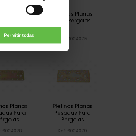
inas Ángulo
Pletinas Planas
ara Pérgolas
Para Pérgolas
Permitir todas
f: 6004074
Ref: 6004075
inas Planas
Pletinas Planas
adas Para
Pesadas Para
érgolas
Pérgolas
f: 6004078
Ref: 6004079