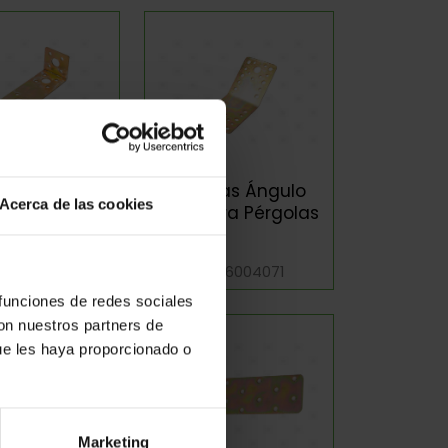
adras Para
Pletinas Ángulo
Acerca de las cookies
érgolas
135º Para Pérgolas
f: 6004070
Ref: 6004071
 funciones de redes sociales
con nuestros partners de
ue les haya proporcionado o
Marketing