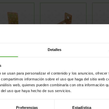
cuadras Para
Escuadras Para
Escu
Detalles
Pérgolas
Pérgolas
P
s
Ref: 6004068
Ref: 6004069
Re
b se usan para personalizar el contenido y los anuncios, ofrecer
s, compartimos información sobre el uso que haga del sitio web 
 análisis web, quienes pueden combinarla con otra información q
r del uso que haya hecho de sus servicios.
Preferencias
Estadística