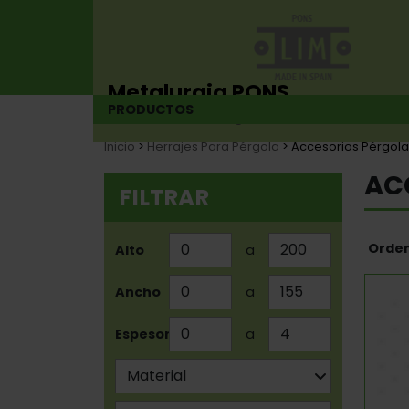
Metalurgia PONS
PRODUCTOS
Fabricante de bisagras desde 1925
Inicio
>
Herrajes Para Pérgola
> Accesorios Pérgola
AC
FILTRAR
Orden
Alto
a
Ancho
a
Espesor
a