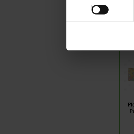
consentimiento
Pl
135
Pl
P