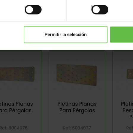
etinas Ángulo
Pletinas Ángulo
Plet
º Para Pérgolas
135º Para Pérgolas
135º P
Permitir la selección
Ref: 6004072
Ref: 6004073
Re
etinas Planas
Pletinas Planas
Plet
ara Pérgolas
Para Pérgolas
Pes
P
Ref: 6004076
Ref: 6004077
Re