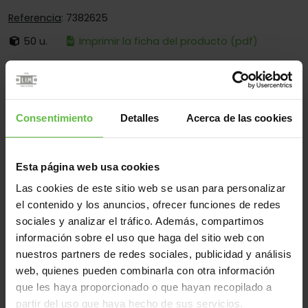
Referencia
: 7382625
50 u.
Imprimir la ficha del producto (pdf)
Con Forma De Gota, Favorece La Soldadura Y Ofrece Más
Superficie De Apoyo.
Es:
Desmontable
Consentimiento
Detalles
Acerca de las cookies
Cantos:
Cantos Cuadrados Y Redondos
Fijación:
Sólo Para Soldadura
Esta página web usa cookies
Aplicaciones:
Para Industria
Las cookies de este sitio web se usan para personalizar
el contenido y los anuncios, ofrecer funciones de redes
sociales y analizar el tráfico. Además, compartimos
Material
información sobre el uso que haga del sitio web con
nuestros partners de redes sociales, publicidad y análisis
Inox.303
Todos
web, quienes pueden combinarla con otra información
(1 artículos)
que les haya proporcionado o que hayan recopilado a
partir del uso que haya hecho de sus servicios.