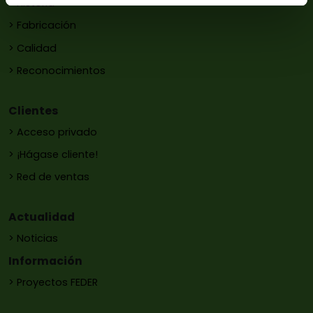
> Historia
> Fabricación
> Calidad
> Reconocimientos
Clientes
> Acceso privado
> ¡Hágase cliente!
> Red de ventas
Actualidad
> Noticias
Información
> Proyectos FEDER