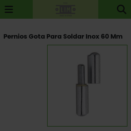
Inicio
>
Pernios
>
Pernios Para Soldar
> Pernios Gota Para Soldar
Pernios Gota Para Soldar Inox 60 Mm
Inox 60 Mm