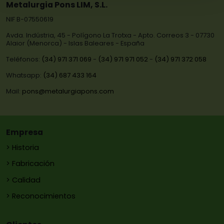
Metalurgia Pons LIM, S.L.
NIF B-07550619
Avda. Indústria, 45 - Polígono La Trotxa - Apto. Correos 3 - 07730
Alaior (Menorca) - Islas Baleares - España
Teléfonos:
(34) 971 371 069
-
(34) 971 971 052
-
(34) 971 372 058
Whatsapp:
(34) 687 433 164
Mail:
pons@metalurgiapons.com
Empresa
> Historia
> Fabricación
> Calidad
> Reconocimientos