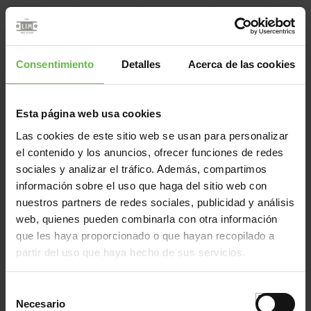
Referencia
Código
Medidas
Variantes
Peso 
10000001
137/188
95x55x2,0
Consentimiento
Detalles
Acerca de las cookies
10000002
137/188
95x55x2,0
10000003
137/189
110x55x2,0
10000004
137/189
110x55x2,0
Esta página web usa cookies
10000005
137/188
95x55x2,0
Las cookies de este sitio web se usan para personalizar
10000006
137/188
95x55x2,0
el contenido y los anuncios, ofrecer funciones de redes
10000007
137/189
110x55x2,0
sociales y analizar el tráfico. Además, compartimos
información sobre el uso que haga del sitio web con
10000008
137/189
110x55x2,0
nuestros partners de redes sociales, publicidad y análisis
10000143
137/1015
100x57x2,0
web, quienes pueden combinarla con otra información
10000144
137/1015
100x57x2,0
que les haya proporcionado o que hayan recopilado a
10380022
137/869
140x55x2,5
partir del uso que haya hecho de sus servicios.
10380023
137/869
140x55x2,5
10380024
137/869
140x55x2,5
Selección
Necesario
de
10380025
137/869
140x55x2,5