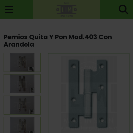
Inicio
>
Pernios
>
Pernios Puerta Madera
> Pernios Quita Y Pon
Pernios Quita Y Pon Mod.403 Con
Mod.403 Con Arandela
Arandela