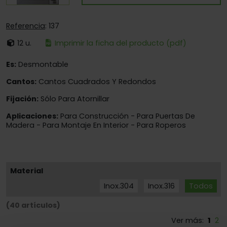
Referencia
: 137
12 u.
Imprimir la ficha del producto (pdf)
Es:
Desmontable
Cantos:
Cantos Cuadrados Y Redondos
Fijación:
Sólo Para Atornillar
Aplicaciones:
Para Construcción - Para Puertas De
Madera - Para Montaje En Interior - Para Roperos
Material
Inox.304
Inox.316
Todos
(40 artículos)
Ver más:
1
2