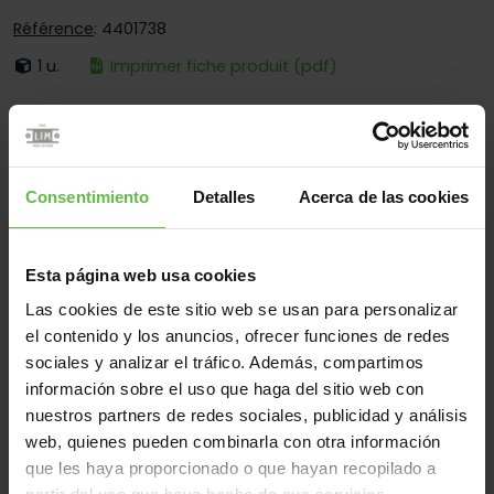
Référence
: 4401738
1 u.
Imprimer fiche produit (pdf)
C'est:
Démontable
Bouts:
Bouts Ronds Et Carrés
Fixation:
À Visser Et Souder
Consentimiento
Detalles
Acerca de las cookies
Secteurs d'opération:
Pour Cabines Sanitaires
Esta página web usa cookies
Las cookies de este sitio web se usan para personalizar
Matériel
el contenido y los anuncios, ofrecer funciones de redes
Acier Inox.304
Acier Inox.316
Tous
sociales y analizar el tráfico. Además, compartimos
información sobre el uso que haga del sitio web con
(2 éléments)
nuestros partners de redes sociales, publicidad y análisis
web, quienes pueden combinarla con otra información
Référence
Des
Code
Variantes
Poids 
que les haya proporcionado o que hayan recopilado a
mesures