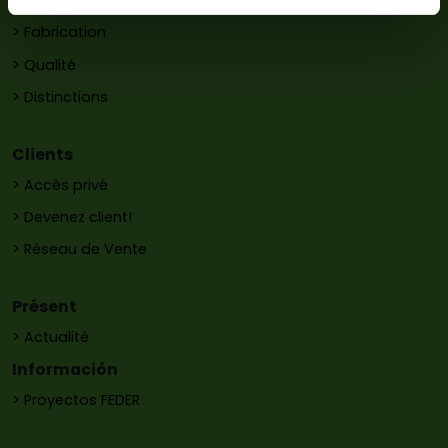
> Histoire
> Fabrication
> Qualité
> Distinctions
Clients
> Accès privé
> Devenez client!
> Réseau de Vente
Présent
> Actualité
Información
> Proyectos FEDER