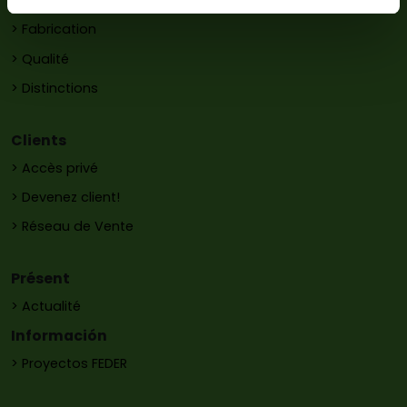
> Histoire
> Fabrication
> Qualité
> Distinctions
Clients
> Accès privé
> Devenez client!
> Réseau de Vente
Présent
> Actualité
Información
> Proyectos FEDER