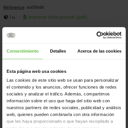
Référence
: 4401948
1 u.
Imprimer fiche produit (pdf)
C'est:
Démontable
Bouts:
Bouts Ronds Et Carrés
Fixation:
À Visser Et Souder
Consentimiento
Detalles
Acerca de las cookies
Secteurs d'opération:
Pour Cabines Sanitaires
Esta página web usa cookies
Las cookies de este sitio web se usan para personalizar
Matériel
el contenido y los anuncios, ofrecer funciones de redes
Acier Inox.304
Acier Inox.316
Tous
sociales y analizar el tráfico. Además, compartimos
información sobre el uso que haga del sitio web con
(2 éléments)
nuestros partners de redes sociales, publicidad y análisis
web, quienes pueden combinarla con otra información
Référence
Des
Code
Variantes
Poids 
que les haya proporcionado o que hayan recopilado a
mesures