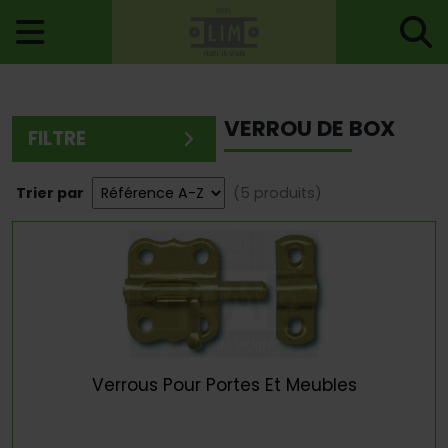
Accueil
>
Accessoires Pour Portes
> Verrou De Box
VERROU DE BOX
FILTRE
Trier par
(5 produits)
Verrous Pour Portes Et Meubles