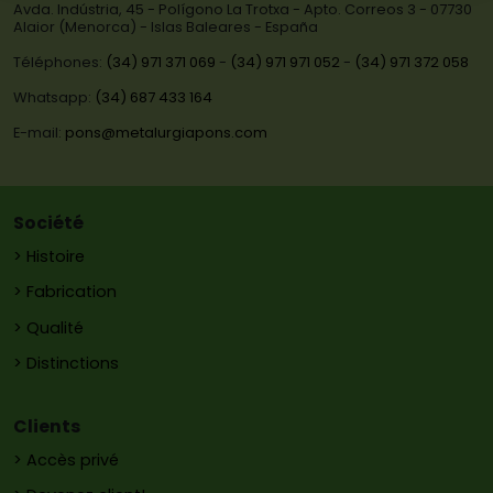
Avda. Indústria, 45 - Polígono La Trotxa - Apto. Correos 3 - 07730
Alaior (Menorca) - Islas Baleares - España
Téléphones:
(34) 971 371 069
-
(34) 971 971 052
-
(34) 971 372 058
Whatsapp:
(34) 687 433 164
E-mail:
pons@metalurgiapons.com
Société
> Histoire
> Fabrication
> Qualité
> Distinctions
Clients
> Accès privé