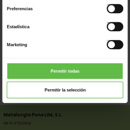
Preferencias
Estadística
Marketing
Verrou Reinforcé
Permitir todas
Réf: 6004164
Permitir la selección
Metalurgia Pons LIM, S.L.
NIF B-07550619