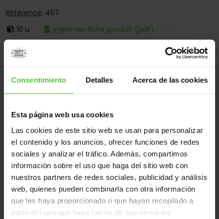
Référence
: 457
10 u.
Imprimer fiche produit (pdf)
C'est:
À Broche Fixe
Bouts:
Bouts Ronds Seulement
Consentimiento
Detalles
Acerca de las cookies
Fixation:
À Visser Seulement
Secteurs d'opération:
Pour Profiles Métallique
Esta página web usa cookies
Las cookies de este sitio web se usan para personalizar
el contenido y los anuncios, ofrecer funciones de redes
Matériel
sociales y analizar el tráfico. Además, compartimos
Acier Inox.304
Tous
información sobre el uso que haga del sitio web con
(1 éléments)
nuestros partners de redes sociales, publicidad y análisis
web, quienes pueden combinarla con otra información
Référence
Des
que les haya proporcionado o que hayan recopilado a
Code
Variantes
Poids 
mesures
partir del uso que haya hecho de sus servicios.