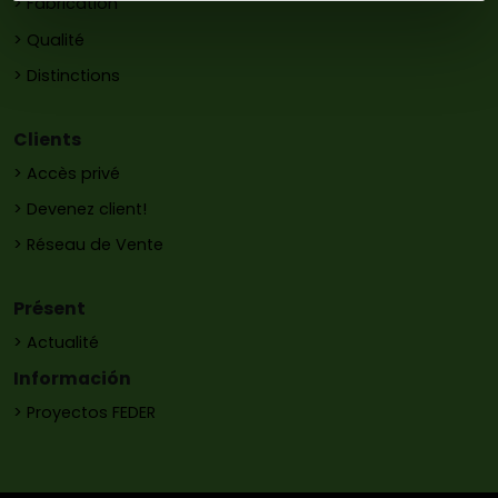
> Fabrication
> Qualité
> Distinctions
Clients
> Accès privé
> Devenez client!
> Réseau de Vente
Présent
> Actualité
Información
> Proyectos FEDER