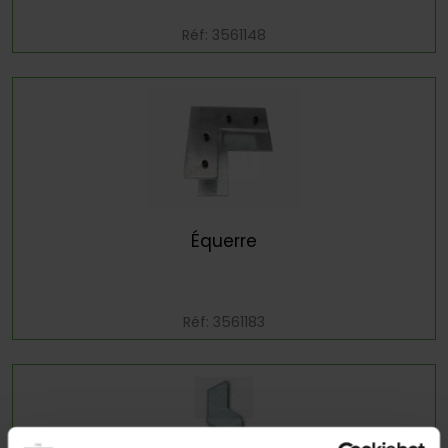
Réf: 3561148
Équerre
Réf: 3561183