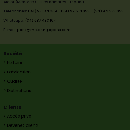
Alaior (Menorca) - Islas Baleares - España
Téléphones:
(34) 971 371 069
-
(34) 971 971 052
-
(34) 971 372 058
Whatsapp:
(34) 687 433 164
E-mail:
pons@metalurgiapons.com
Société
> Histoire
> Fabrication
> Qualité
> Distinctions
Clients
> Accès privé
> Devenez client!