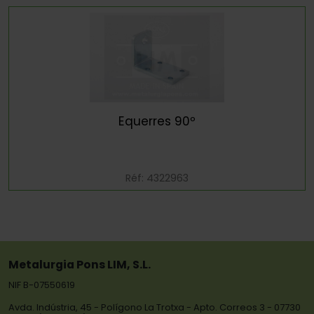
Equerres 90º
Réf: 4322963
Metalurgia Pons LIM, S.L.
NIF B-07550619
Avda. Indústria, 45 - Polígono La Trotxa - Apto. Correos 3 - 07730