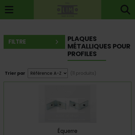
Accueil
>
Charnières Et Accessoires Pour Profils
> Plaques
Métalliques Pour Profiles
PLAQUES
FILTRE
MÉTALLIQUES POUR
PROFILES
Trier par
(11 produits)
Équerre