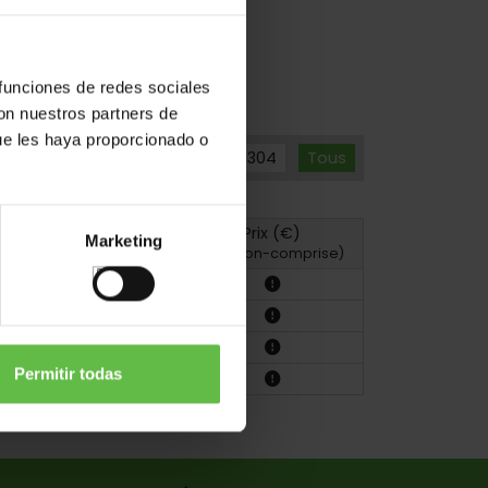
 funciones de redes sociales
con nuestros partners de
ue les haya proporcionado o
Acier
Acier Inox.304
Tous
Prix ​​(€)
Marketing
oto
Dessin
(TVA non-comprise)
Permitir todas