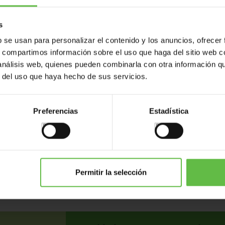
s
b se usan para personalizar el contenido y los anuncios, ofrecer
s, compartimos información sobre el uso que haga del sitio web 
 análisis web, quienes pueden combinarla con otra información q
r del uso que haya hecho de sus servicios.
Preferencias
Estadística
es
Variantes
Poids (gr.)
Code à barres
Ph
50
Permitir la selección
50