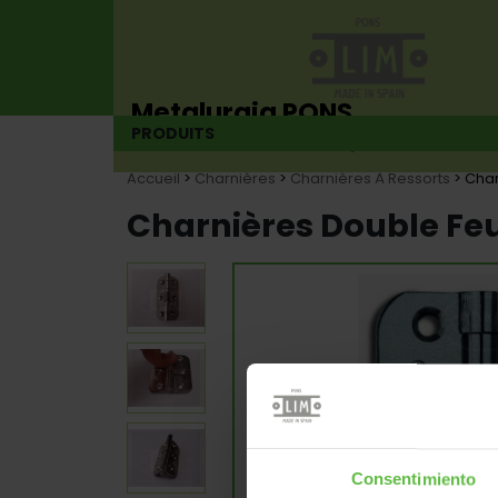
Metalurgia PONS
PRODUITS
Fabricant de charnières depuis 1925
Accueil
>
Charnières
>
Charnières À Ressorts
> Char
Charnières Double Feui
Consentimiento