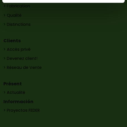
> Fabrication
> Qualité
> Distinctions
Clients
> Accès privé
> Devenez client!
> Réseau de Vente
Présent
> Actualité
Información
> Proyectos FEDER