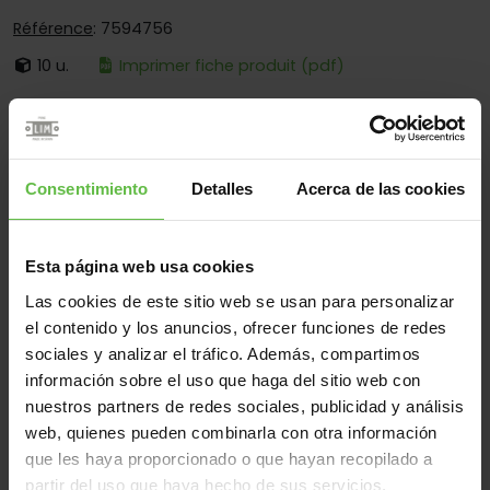
Référence
: 7594756
10 u.
Imprimer fiche produit (pdf)
C'est:
À Broche Fixe
Bouts:
Bouts Ronds Seulement
Fixation:
À Visser Seulement
Consentimiento
Detalles
Acerca de las cookies
Secteurs d'opération:
Pour Meubles - Pour Coffrets -
Pour Caisses - Pour Une Fixation À L´Intérieur
Esta página web usa cookies
Las cookies de este sitio web se usan para personalizar
el contenido y los anuncios, ofrecer funciones de redes
Matériel
sociales y analizar el tráfico. Además, compartimos
Acier
Tous
información sobre el uso que haga del sitio web con
nuestros partners de redes sociales, publicidad y análisis
(1 éléments)
web, quienes pueden combinarla con otra información
que les haya proporcionado o que hayan recopilado a
Référence
Des
Code
Variantes
Poids 
partir del uso que haya hecho de sus servicios.
mesures