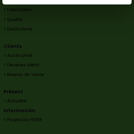
> Histoire
> Fabrication
> Qualité
> Distinctions
Clients
> Accès privé
> Devenez client!
> Réseau de Vente
Présent
> Actualité
Información
> Proyectos FEDER