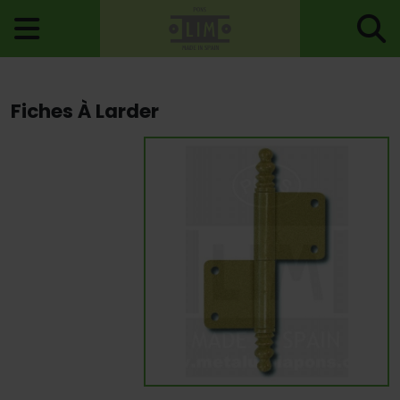
Accueil
>
Charnières
>
Charnières Pour Meubles
> Fiches À Larder
Fiches À Larder