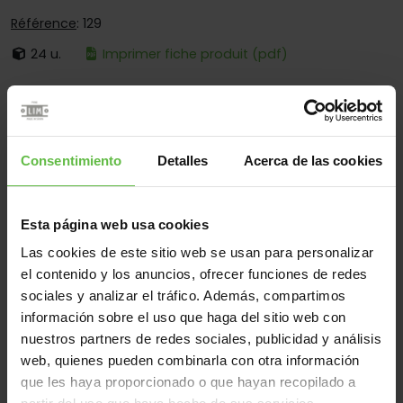
Référence
: 129
24 u.
Imprimer fiche produit (pdf)
C'est:
Démontable
Bouts:
Bouts Carrés Seulement
Fixation:
À Visser Seulement
Consentimiento
Detalles
Acerca de las cookies
Secteurs d'opération:
Pour Meubles
Esta página web usa cookies
Las cookies de este sitio web se usan para personalizar
Matériel
el contenido y los anuncios, ofrecer funciones de redes
Laiton
Tous
sociales y analizar el tráfico. Además, compartimos
información sobre el uso que haga del sitio web con
(2 éléments)
nuestros partners de redes sociales, publicidad y análisis
web, quienes pueden combinarla con otra información
Référence
Des
Code
Variantes
Poids 
que les haya proporcionado o que hayan recopilado a
mesures