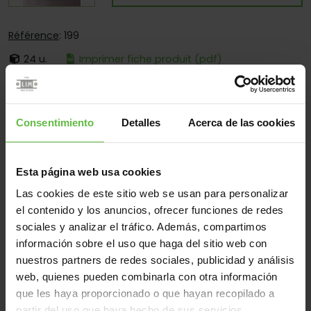
Référence
: 199
24 u.
Imprimer fiche produit (pdf)
C'est:
À Broche Fixe
Bouts:
Bouts Ronds Seulement
Consentimiento
Detalles
Acerca de las cookies
Fixation:
À Visser Seulement
Secteurs d'opération:
Pour Des Applications Spéciales
Esta página web usa cookies
Las cookies de este sitio web se usan para personalizar
el contenido y los anuncios, ofrecer funciones de redes
Matériel
sociales y analizar el tráfico. Además, compartimos
Acier
Tous
información sobre el uso que haga del sitio web con
nuestros partners de redes sociales, publicidad y análisis
(1 éléments)
web, quienes pueden combinarla con otra información
que les haya proporcionado o que hayan recopilado a
Référence
Des
Code
Variantes
Poids 
partir del uso que haya hecho de sus servicios.