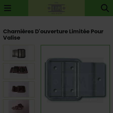
Accueil
>
Charnières
>
Charnières Spéciaux
> Charnières
Charnières D'ouverture Limitée Pour
D'ouverture Limitée Pour Valise
Valise