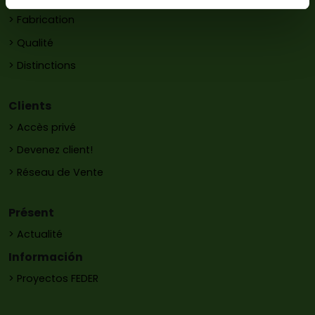
> Fabrication
> Qualité
> Distinctions
Clients
> Accès privé
> Devenez client!
> Réseau de Vente
Présent
> Actualité
Información
> Proyectos FEDER