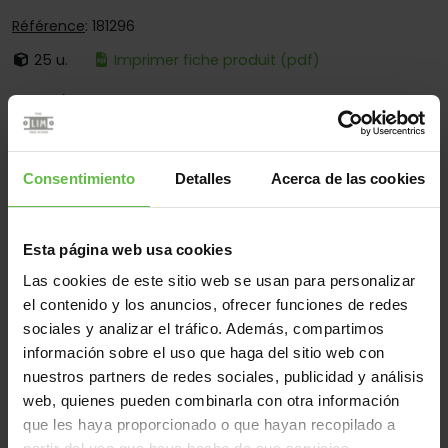
Référence
: 181296
25 u.
Imprimer fiche produit (pdf)
C'est:
À Broche Fixe
Bouts:
Bouts Ronds Et Carrés
Fixation:
À Visser Et Souder
Consentimiento
Detalles
Acerca de las cookies
Secteurs d'opération:
Industrial Equipment
Esta página web usa cookies
Las cookies de este sitio web se usan para personalizar
Matériel
el contenido y los anuncios, ofrecer funciones de redes
Acier Inox.304
Tous
sociales y analizar el tráfico. Además, compartimos
información sobre el uso que haga del sitio web con
(2 éléments)
nuestros partners de redes sociales, publicidad y análisis
web, quienes pueden combinarla con otra información
Référence
Des
Code
Variantes
Poids 
que les haya proporcionado o que hayan recopilado a
mesures