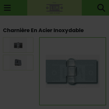
Accueil
>
Charnières
>
Penture
> Charnière En Acier Inoxydable
Charnière En Acier Inoxydable