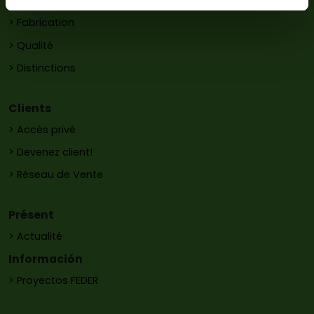
> Histoire
> Fabrication
> Qualité
> Distinctions
Clients
> Accès privé
> Devenez client!
> Réseau de Vente
Présent
> Actualité
Información
> Proyectos FEDER