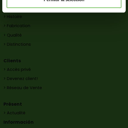
Société
> Histoire
> Fabrication
> Qualité
> Distinctions
Clients
> Accès privé
> Devenez client!
> Réseau de Vente
Présent
> Actualité
Información