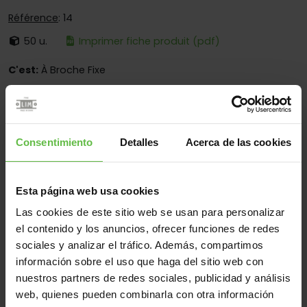
Référence
: 14
50 u.
Imprimer fiche produit (pdf)
C'est:
À Broche Fixe
Bouts:
Bouts Ronds Et Carrés
Fixation:
À Visser Seulement
Secteurs d'opération:
Pour Meubles
Consentimiento
Detalles
Acerca de las cookies
Esta página web usa cookies
Matériel
Las cookies de este sitio web se usan para personalizar
Acier
Tous
el contenido y los anuncios, ofrecer funciones de redes
sociales y analizar el tráfico. Además, compartimos
(4 éléments)
información sobre el uso que haga del sitio web con
nuestros partners de redes sociales, publicidad y análisis
Référence
Des
Code
Variantes
Poids 
mesures
web, quienes pueden combinarla con otra información