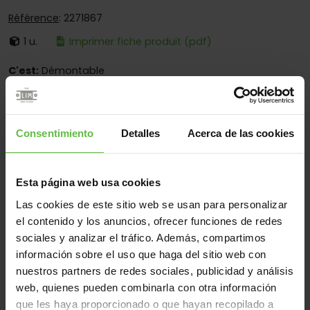
Référence
: 2271867
1 u.
Imprimer fiche produit (pdf)
C'est:
Démontable
Bouts:
Bouts Ronds Et Carrés
Fixation:
À Visser Et Souder
Consentimiento
Detalles
Acerca de las cookies
Secteurs d'opération:
Pour Portes En Bois - Pour Fenêtres
Esta página web usa cookies
Matériel
Las cookies de este sitio web se usan para personalizar
el contenido y los anuncios, ofrecer funciones de redes
Acier Inox.304
Tous
sociales y analizar el tráfico. Además, compartimos
(3 éléments)
información sobre el uso que haga del sitio web con
nuestros partners de redes sociales, publicidad y análisis
Référence
Des
web, quienes pueden combinarla con otra información
Code
Variantes
Poids 
mesures
que les haya proporcionado o que hayan recopilado a