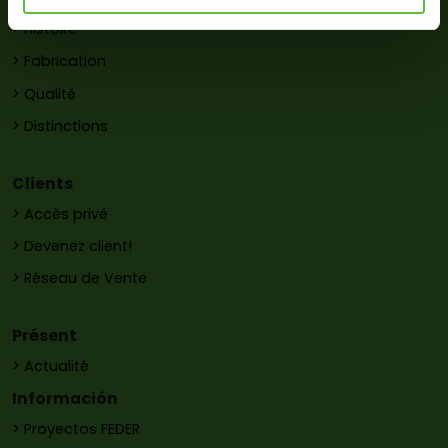
> Histoire
> Fabrication
> Qualité
> Distinctions
Clients
> Accès privé
> Devenez client!
> Réseau de Vente
Présent
> Actualité
Información
> Proyectos FEDER