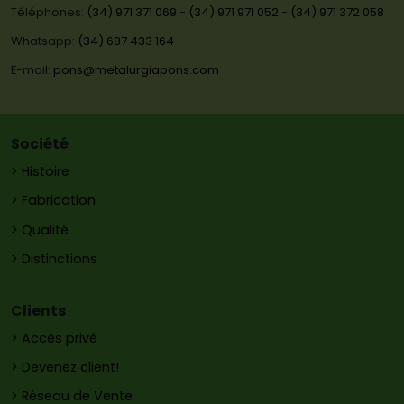
Téléphones:
(34) 971 371 069
-
(34) 971 971 052
-
(34) 971 372 058
Whatsapp:
(34) 687 433 164
E-mail:
pons@metalurgiapons.com
Société
> Histoire
> Fabrication
> Qualité
> Distinctions
Clients
> Accès privé
> Devenez client!
> Réseau de Vente