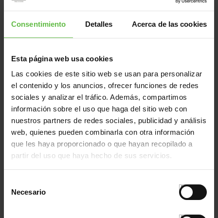
55050000
148/241
40x35x1,5
55050001
148/241
40x35x1,5
Consentimiento
Detalles
Acerca de las cookies
55050002
148/242
50x40x1,5
55050003
148/242
50x40x1,5
Esta página web usa cookies
55050004
148/243
62x45x2,0
Las cookies de este sitio web se usan para personalizar
55050005
148/243
62x45x2,0
el contenido y los anuncios, ofrecer funciones de redes
55050006
148/244
75x60x2,4
sociales y analizar el tráfico. Además, compartimos
55050007
148/244
75x60x2,4
información sobre el uso que haga del sitio web con
nuestros partners de redes sociales, publicidad y análisis
55050008
148/245
89x68x2,4
web, quienes pueden combinarla con otra información
55050009
148/245
89x68x2,4
que les haya proporcionado o que hayan recopilado a
55050010
148/246
100x80x3,0
partir del uso que haya hecho de sus servicios.
55050011
148/246
100x80x3,0
55080000
148/241
40x35x1,5
Selección
Necesario
55080001
148/241
40x35x1,5
de
consentimiento
55080002
148/242
50x40x1,5