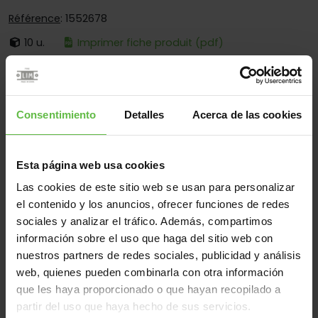
Référence
: 1552678
10 u.
Imprimer fiche produit (pdf)
C'est:
Démontable
Bouts:
Bouts Carrés Seulement
Consentimiento
Detalles
Acerca de las cookies
Fixation:
À Visser Seulement
Esta página web usa cookies
Matériel
Las cookies de este sitio web se usan para personalizar
el contenido y los anuncios, ofrecer funciones de redes
Acier Inox.304
Tous
sociales y analizar el tráfico. Además, compartimos
(2 éléments)
información sobre el uso que haga del sitio web con
nuestros partners de redes sociales, publicidad y análisis
Référence
Des
web, quienes pueden combinarla con otra información
Code
Variantes
Poids 
mesures
que les haya proporcionado o que hayan recopilado a
77702531
partir del uso que haya hecho de sus servicios.
155/2678
101x76x3,0