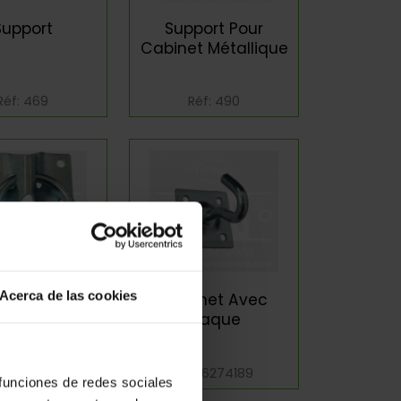
Support
Support Pour
Cabinet Métallique
Réf: 469
Réf: 490
Acerca de las cookies
eau Avec
Crochet Avec
Plaque
Plaque
f: 6274188
Réf: 6274189
 funciones de redes sociales