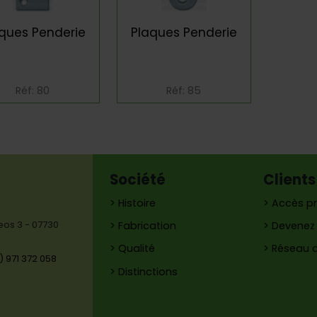
ques Penderie
Plaques Penderie
Réf: 80
Réf: 85
Société
Clients
> Histoire
> Accès pr
reos 3 - 07730
> Fabrication
> Devenez 
> Qualité
> Réseau 
) 971 372 058
> Distinctions