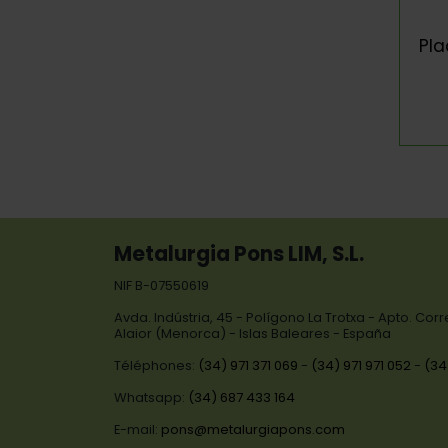
Pla
Metalurgia Pons LIM, S.L.
NIF B-07550619
Avda. Indústria, 45 - Polígono La Trotxa - Apto. Cor
Alaior (Menorca) - Islas Baleares - España
Téléphones:
(34) 971 371 069
-
(34) 971 971 052
-
(34
Whatsapp:
(34) 687 433 164
E-mail:
pons@metalurgiapons.com