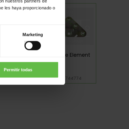
con nuestros partners de
ue les haya proporcionado o
Marketing
che Element
Attache Element
Permitir todas
éf: 744311
Réf: 744774