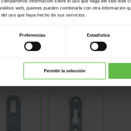
s, compartimos información sobre el uso que haga del sitio web 
 análisis web, quienes pueden combinarla con otra información q
r del uso que haya hecho de sus servicios.
Preferencias
Estadística
rochet Avec
Plaque Pour
Atta
Plaque
Armoires
Permitir la selección
Réf: 6274190
Réf: 74
R