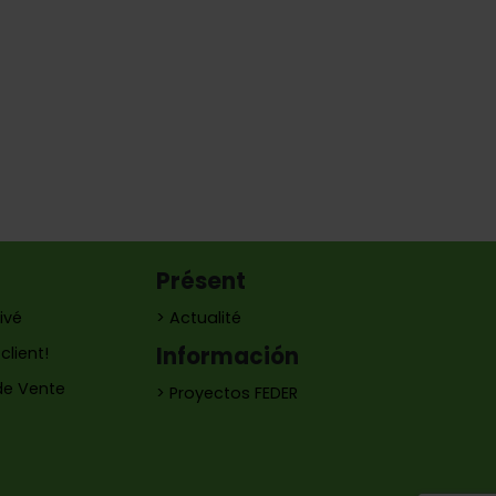
Présent
ivé
> Actualité
Información
client!
de Vente
> Proyectos FEDER