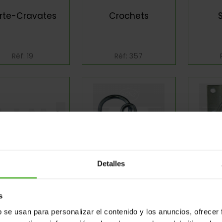
rte-Cravates
Crochets
Réf: 19
Réf: 357
Detalles
rte-Cravates
Anneau Avec Vis
Ann
s
Réf: 620
Réf: 6274187
Ré
b se usan para personalizar el contenido y los anuncios, ofrecer