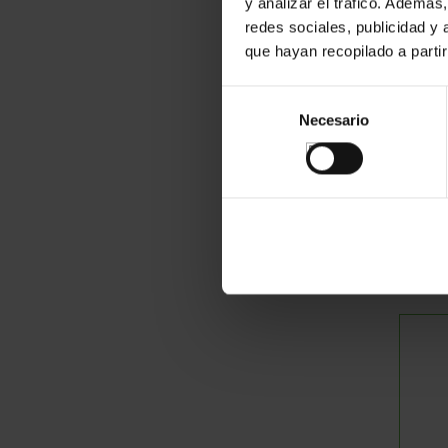
y analizar el tráfico. Ademá
redes sociales, publicidad y
que hayan recopilado a parti
Selección
Necesario
de
consentimiento
C