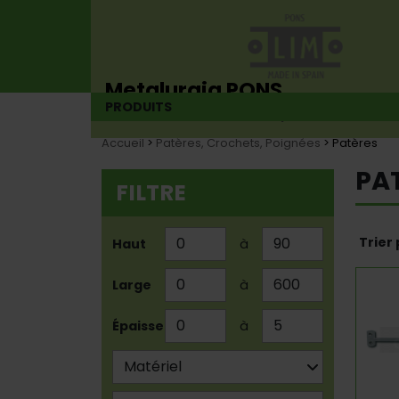
Metalurgia PONS
PRODUITS
Fabricant de charnières depuis 1925
Accueil
>
Patères, Crochets, Poignées
> Patères
PA
FILTRE
Trier
Haut
à
Large
à
Épaisseur
à