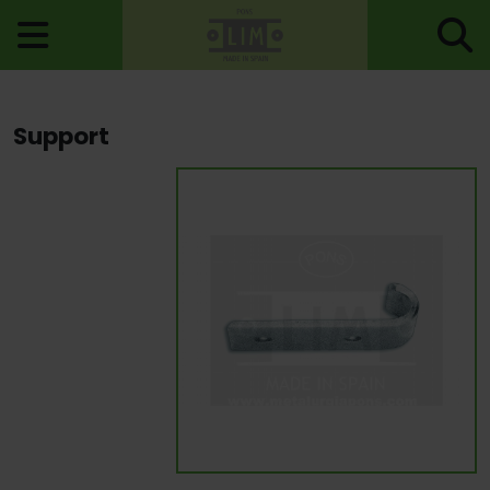
Accueil
>
Patères, Crochets, Poignées
>
Patères
> Support
Support