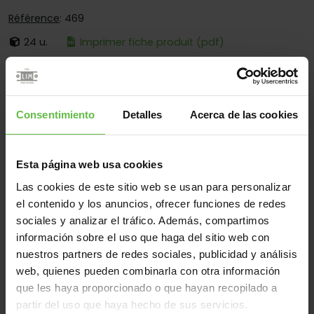
Référence
: 469
24 u.
Imprimer fiche produit (pdf)
C'est:
Démontable
Bouts:
Bouts Ronds Et Carrés
Consentimiento
Detalles
Acerca de las cookies
Fixation:
À Visser Seulement
Secteurs d'opération:
Pour Meubles
Esta página web usa cookies
Las cookies de este sitio web se usan para personalizar
el contenido y los anuncios, ofrecer funciones de redes
Matériel
sociales y analizar el tráfico. Además, compartimos
Acier
Tous
información sobre el uso que haga del sitio web con
(1 éléments)
nuestros partners de redes sociales, publicidad y análisis
web, quienes pueden combinarla con otra información
Référence
Des
que les haya proporcionado o que hayan recopilado a
Code
Variantes
Poids 
mesures
partir del uso que haya hecho de sus servicios.