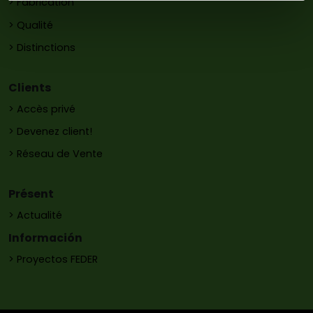
> Fabrication
> Qualité
> Distinctions
Clients
> Accès privé
> Devenez client!
> Réseau de Vente
Présent
> Actualité
Información
> Proyectos FEDER