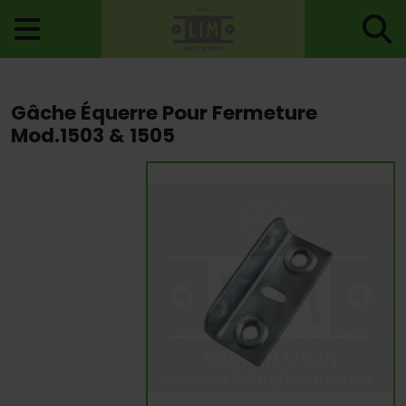
Accueil
>
Serrures
>
Espagnolettes Et Crémones
> Gâche Équerre
Gâche Équerre Pour Fermeture
Pour Fermeture Mod.1503 & 1505
Mod.1503 & 1505