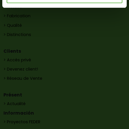
> Histoire
> Fabrication
> Qualité
> Distinctions
Clients
> Accès privé
> Devenez client!
> Réseau de Vente
Présent
> Actualité
Información
> Proyectos FEDER