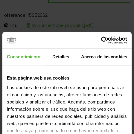
Référence
: 15052062
12 u.
Imprimer fiche produit (pdf)
C'est:
Démontable
Bouts:
Bouts Ronds Et Carrés
Consentimiento
Detalles
Acerca de las cookies
Fixation:
À Visser Et Souder
Esta página web usa cookies
Matériel
Las cookies de este sitio web se usan para personalizar
Acier
Tous
el contenido y los anuncios, ofrecer funciones de redes
sociales y analizar el tráfico. Además, compartimos
(2 éléments)
información sobre el uso que haga del sitio web con
nuestros partners de redes sociales, publicidad y análisis
Référence
Des
Code
Variantes
Poids 
web, quienes pueden combinarla con otra información
mesures
que les haya proporcionado o que hayan recopilado a